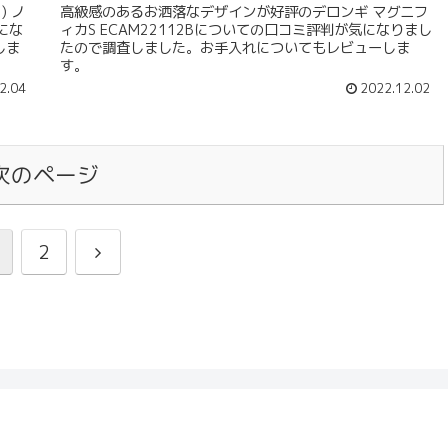
) ノ
高級感のあるお洒落なデザインが好評のデロンギ マグニフ
にな
ィカS ECAM22112Bについての口コミ評判が気になりまし
しま
たので調査しました。お手入れについてもレビューしま
す。
2.04
2022.12.02
次のページ
2