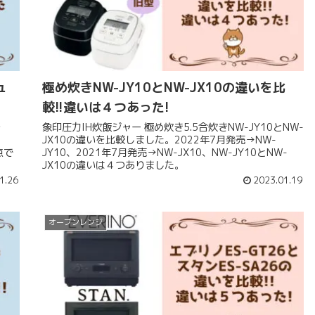
ュ
極め炊きNW-JY10とNW-JX10の違いを比
較!!違いは４つあった!
象印圧力IH炊飯ジャー 極め炊き5.5合炊きNW-JY10とNW-
し
JX10の違いを比較しました。2022年7月発売→NW-
JY10、2021年7月発売→NW-JX10、NW-JY10とNW-
JX10の違いは４つありました。
1.26
2023.01.19
オーブンレンジ