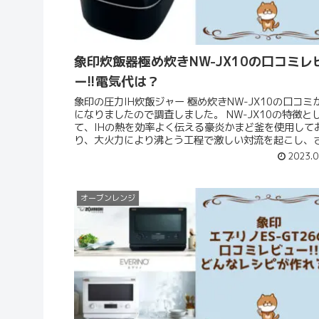
象印炊飯器極め炊きNW-JX10の口コミレ
ー!!電気代は？
象印の圧力IH炊飯ジャー 極め炊きNW-JX10の口コミ
になりましたので調査しました。 NW-JX10の特徴とし
て、IHの熱を効率よく伝える豪炎かまど釜を使用して
り、大火力により沸とう工程で激しい対流を起こし、
に高圧力をか...
2023.0
オーブンレンジ