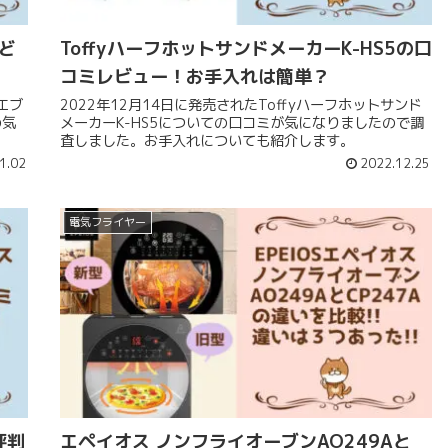
!ど
ToffyハーフホットサンドメーカーK-HS5の口
コミレビュー！お手入れは簡単？
エブ
2022年12月14日に発売されたToffyハーフホットサンド
の気
メーカーK-HS5についての口コミが気になりましたので調
査しました。お手入れについても紹介します。
1.02
2022.12.25
電気フライヤー
評判
エペイオス ノンフライオーブンAO249Aと