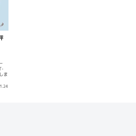
評
ー
-
しま
1.24